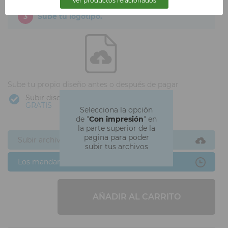
Ver productos relacionados
3
Sube tu logotipo.
Sube tu propio diseño antes o después de pagar
Subir diseño
GRATIS
Selecciona la opción
de "
Con impresión
" en
la parte superior de la
pagina para poder
Subir archivos ahora
subir tus archivos
Los mandaré después
AÑADIR AL CARRITO