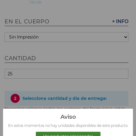
Verde
EN EL CUERPO
+ INFO
CANTIDAD
2
Selecciona cantidad y día de entrega:
Necesitas rellenar todos los campos del formulario antes
de poder elegir tu opción y precio.
Aviso
Precios sin IVA incluido
En estos momentos no hay unidades disponibles de este producto.