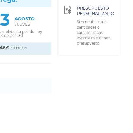
PRESUPUESTO
13
PERSONALIZADO
AGOSTO
Si necesitas otras
JUEVES
cantidades o
completas tu pedido hoy
caracteristicas
s de las 11:30
especiales pidenos
presupuesto
,48€
3.899€/ud