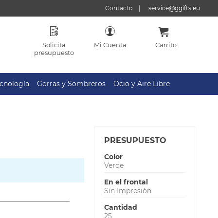
Contacto
service@ggifts.eu
Solicita
Mi Cuenta
Carrito
presupuesto
cnología
Gorras y Sombreros
Ocio y Aire Libre
PRESUPUESTO
Color
Verde
En el frontal
Sin Impresión
Cantidad
25