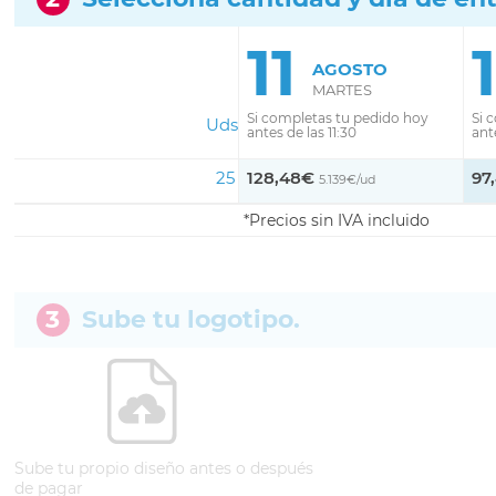
11
AGOSTO
MARTES
Si completas tu pedido hoy
Si 
Uds
antes de las 11:30
ante
25
128,48€
97
5.139€/ud
Precios sin IVA incluido
3
Sube tu logotipo.
Sube tu propio diseño antes o después
de pagar