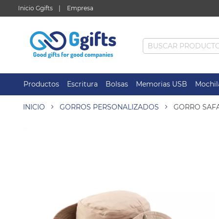
Inicio Ggifts
Empresa
Productos
Escritura
Bolsas
Memorias USB
Mochil
INICIO
GORROS PERSONALIZADOS
GORRO SAFA