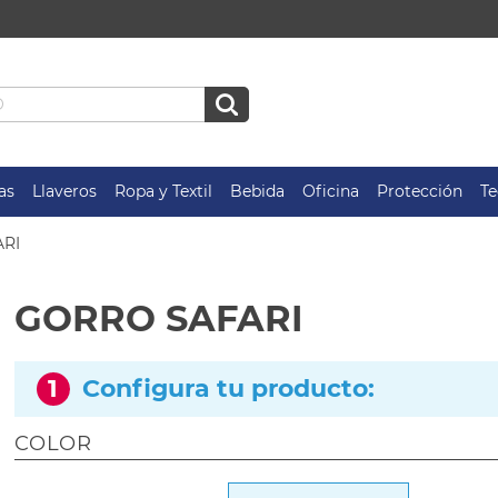
as
Llaveros
Ropa y Textil
Bebida
Oficina
Protección
Te
RI
GORRO SAFARI
1
Configura tu producto:
COLOR