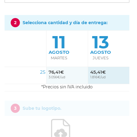
2
Selecciona cantidad y día de entrega:
11
13
AGOSTO
AGOSTO
MARTES
JUEVES
25
76,41€
45,41€
3.056€/ud
1.816€/ud
Precios sin IVA incluido
3
Sube tu logotipo.