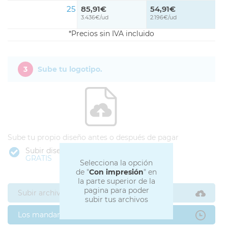
25
85,91€
54,91€
3.436€/ud
2.196€/ud
Precios sin IVA incluido
3
Sube tu logotipo.
Sube tu propio diseño antes o después de pagar
Subir diseño
GRATIS
Selecciona la opción
de "
Con impresión
" en
la parte superior de la
pagina para poder
Subir archivos ahora
subir tus archivos
Los mandaré después