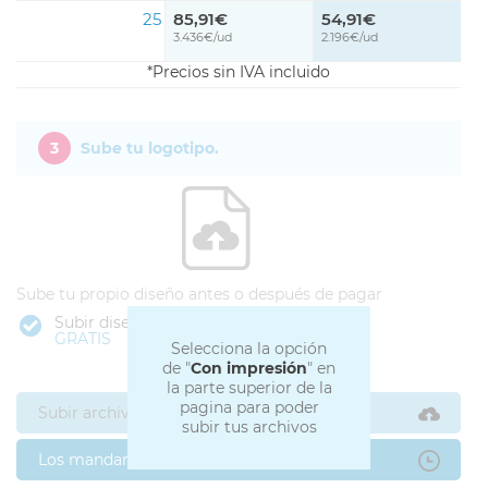
25
85,91€
54,91€
3.436€/ud
2.196€/ud
Precios sin IVA incluido
3
Sube tu logotipo.
Sube tu propio diseño antes o después de pagar
Subir diseño
GRATIS
Selecciona la opción
de "
Con impresión
" en
la parte superior de la
pagina para poder
Subir archivos ahora
subir tus archivos
Los mandaré después