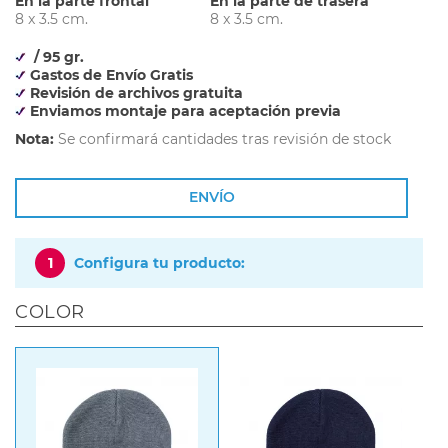
En la parte frontal
En la parte de trasera
8 x 3.5 cm.
8 x 3.5 cm.
/ 95 gr.
Gastos de Envío Gratis
Revisión de archivos gratuita
Enviamos montaje para aceptación previa
Nota:
Se confirmará cantidades tras revisión de stock
ENVÍO
1
Configura tu producto:
COLOR