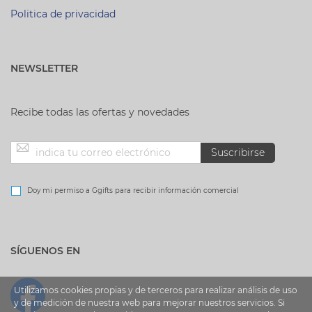
Politica de privacidad
NEWSLETTER
Recibe todas las ofertas y novedades
Inscríbase
Suscribirse
a
Doy mi permiso a Ggifts para recibir información comercial
nuestro
SÍGUENOS EN
boletín
de
Utilizamos cookies propias y de terceros para realizar análisis de uso
y de medición de nuestra web para mejorar nuestros servicios. Si