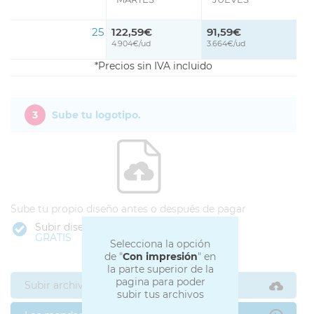
25
122,59€
91,59€
4.904€/ud
3.664€/ud
Precios sin IVA incluido
3
Sube tu logotipo.
Sube tu propio diseño antes o después de pagar
Subir diseño
GRATIS
Selecciona la opción
de "
Con impresión
" en
la parte superior de la
pagina para poder
Subir archivos ahora
subir tus archivos