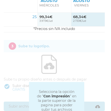
AGOSTO
AGOSTO
MIÉRCOLES
VIERNES
25
99,34€
68,34€
3.973€/ud
2.733€/ud
Precios sin IVA incluido
3
Sube tu logotipo.
Sube tu propio diseño antes o después de pagar
Subir diseño
GRATIS
Selecciona la opción
de "
Con impresión
" en
la parte superior de la
pagina para poder
Subir archivos ahora
subir tus archivos