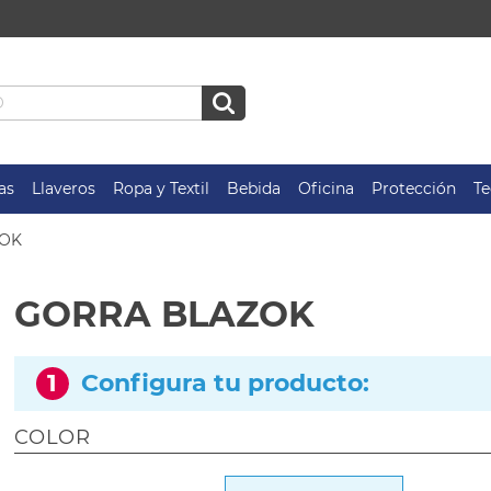
as
Llaveros
Ropa y Textil
Bebida
Oficina
Protección
Te
ZOK
GORRA BLAZOK
1
Configura tu producto:
COLOR