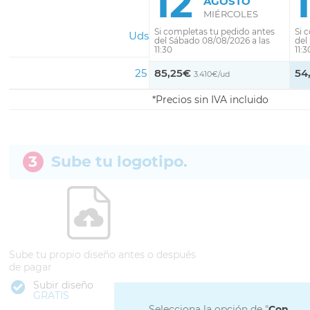
12
AGOSTO
MIÉRCOLES
Si completas tu pedido antes
Si 
Uds
del Sábado 08/08/2026 a las
del
11:30
11:3
25
85,25€
54
3.410€/ud
Precios sin IVA incluido
3
Sube tu logotipo.
Sube tu propio diseño antes o después
de pagar
Subir diseño
GRATIS
Selecciona la opción de "
Con