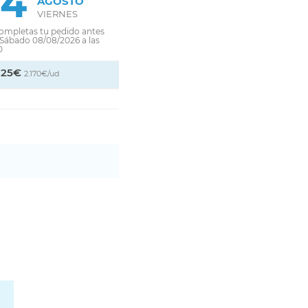
14
AGOSTO
VIERNES
completas tu pedido antes
 Sábado 08/08/2026 a las
0
,25€
2.170€/ud