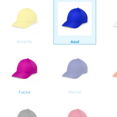
Amarillo
Azul
Fucsia
Marino