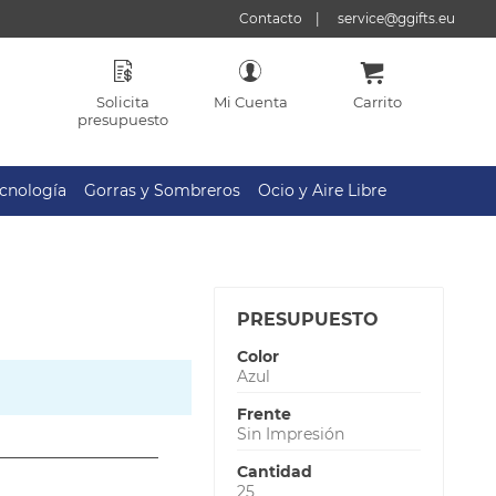
Contacto
service@ggifts.eu
Solicita
Mi Cuenta
Carrito
presupuesto
cnología
Gorras y Sombreros
Ocio y Aire Libre
PRESUPUESTO
Color
Azul
Frente
Sin Impresión
Cantidad
25