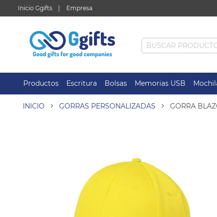
Inicio Ggifts
Empresa
Productos
Escritura
Bolsas
Memorias USB
Mochil
INICIO
GORRAS PERSONALIZADAS
GORRA BLA