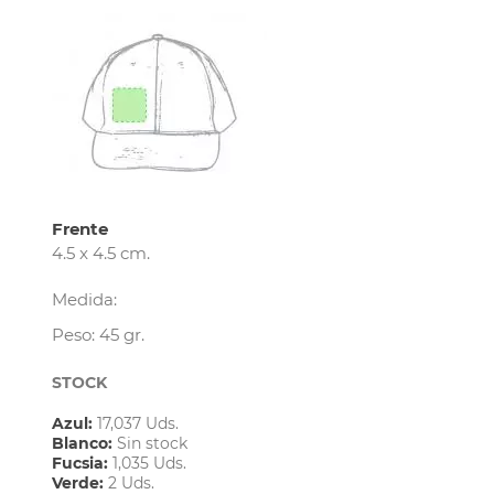
Frente
4.5 x 4.5 cm.
Medida:
Peso: 45 gr.
STOCK
Azul:
17,037 Uds.
Blanco:
Sin stock
Fucsia:
1,035 Uds.
Verde:
2 Uds.