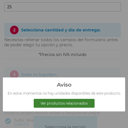
2
Selecciona cantidad y día de entrega:
Necesitas rellenar todos los campos del formulario antes
de poder elegir tu opción y precio.
Precios sin IVA incluido
3
Sube tu logotipo.
Aviso
En estos momentos no hay unidades disponibles de este producto.
Ver productos relacionados
Sube tu propio diseño antes o después de pagar
Subir diseño
GRATIS
Selecciona la opción