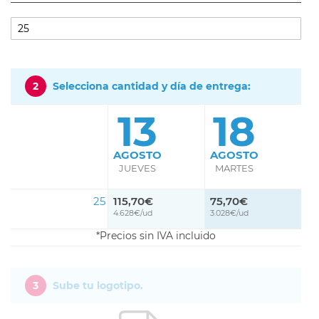
2
Selecciona cantidad y día de entrega:
13
18
AGOSTO
AGOSTO
JUEVES
MARTES
25
115,70€
75,70€
4.628€/ud
3.028€/ud
Precios sin IVA incluido
3
Sube tu logotipo.