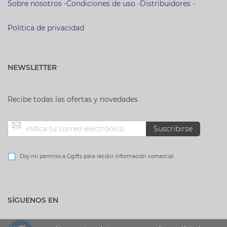
Sobre nosotros
-
Condiciones de uso
-
Distribuidores
-
Politica de privacidad
NEWSLETTER
Recibe todas las ofertas y novedades
Inscríbase
Suscribirse
a
Doy mi permiso a Ggifts para recibir información comercial
nuestro
SÍGUENOS EN
boletín
de