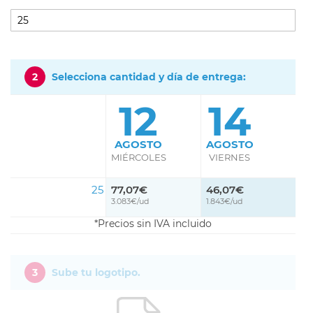
2
Selecciona cantidad y día de entrega:
12
14
AGOSTO
AGOSTO
MIÉRCOLES
VIERNES
25
77,07€
46,07€
3.083€/ud
1.843€/ud
Precios sin IVA incluido
3
Sube tu logotipo.