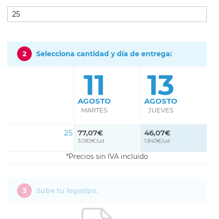
2
Selecciona cantidad y día de entrega:
11
13
AGOSTO
AGOSTO
MARTES
JUEVES
25
77,07€
46,07€
3.083€/ud
1.843€/ud
Precios sin IVA incluido
3
Sube tu logotipo.