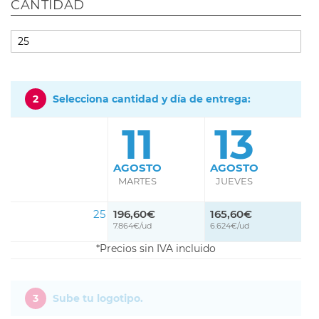
CANTIDAD
2
Selecciona cantidad y día de entrega:
11
13
AGOSTO
AGOSTO
MARTES
JUEVES
25
196,60€
165,60€
7.864€/ud
6.624€/ud
Precios sin IVA incluido
3
Sube tu logotipo.