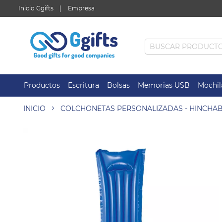
Inicio Ggifts
Empresa
Productos
Escritura
Bolsas
Memorias USB
Mochil
INICIO
COLCHONETAS PERSONALIZADAS - HINCHA