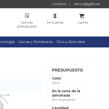
Contacto
service@ggifts.eu
Solicita
Mi Cuenta
Carrito
presupuesto
cnología
Gorras y Sombreros
Ocio y Aire Libre
PRESUPUESTO
Color
Azul
En la zona de la
almohada
Sin Impresión
Cantidad