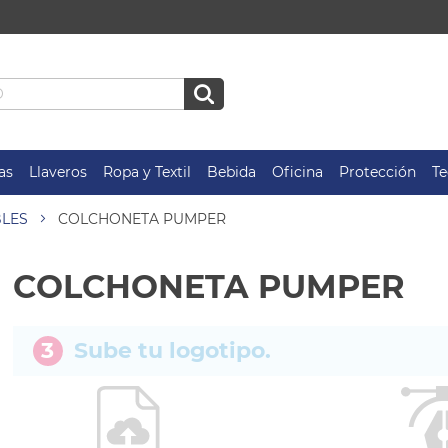
as
Llaveros
Ropa y Textil
Bebida
Oficina
Protección
Te
BLES
COLCHONETA PUMPER
COLCHONETA PUMPER
3
Sube tu logotipo.