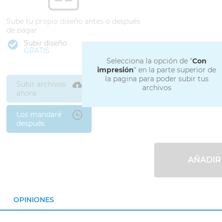
Sube tu propio diseño antes o después
de pagar
Subir diseño
GRATIS
Selecciona la opción de "
Con
impresión
" en la parte superior de
la pagina para poder subir tus
Subir archivos
archivos
ahora
Los mandaré
después
AÑADIR
OPINIONES