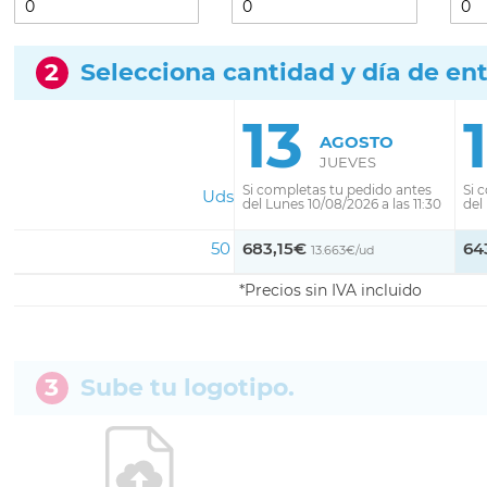
2
Selecciona cantidad y día de en
13
AGOSTO
JUEVES
Si completas tu pedido antes
Si 
Uds
del Lunes 10/08/2026 a las 11:30
del
50
683,15€
64
13.663€/ud
Precios sin IVA incluido
3
Sube tu logotipo.