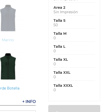
Area 2
Sin Impresión
Talla S
50
Talla M
0
Marino
Talla L
0
Talla XL
0
Talla XXL
0
Talla XXXL
rde Botella
0
+ INFO