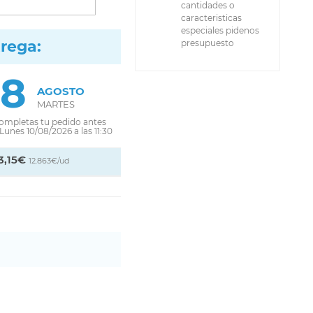
cantidades o
caracteristicas
especiales pidenos
trega:
presupuesto
18
AGOSTO
MARTES
completas tu pedido antes
 Lunes 10/08/2026 a las 11:30
3,15€
12.863€/ud