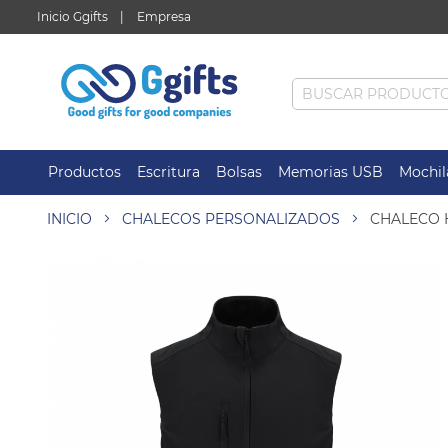
Inicio Ggifts
Empresa
Productos
Escritura
Bolsas
Memorias USB
Mochil
INICIO
CHALECOS PERSONALIZADOS
CHALECO 