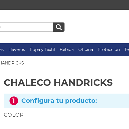
as
Llaveros
Ropa y Textil
Bebida
Oficina
Protección
Te
HANDRICKS
CHALECO HANDRICKS
1
Configura tu producto:
COLOR