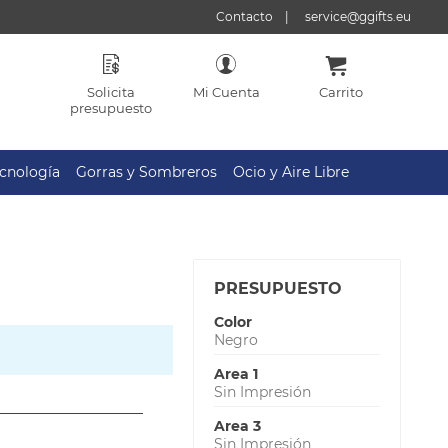
Contacto
service@ggifts.eu
Solicita
Mi Cuenta
Carrito
presupuesto
cnología
Gorras y Sombreros
Ocio y Aire Libre
PRESUPUESTO
Color
Negro
Area 1
Sin Impresión
Area 3
Sin Impresión