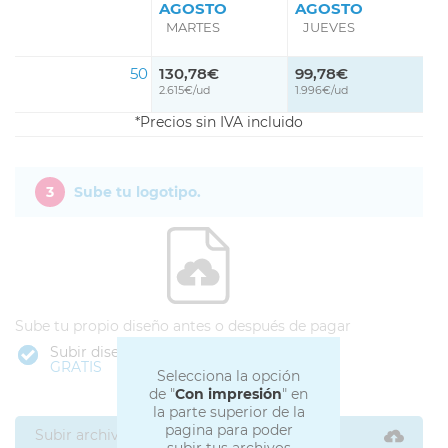
AGOSTO
AGOSTO
MARTES
JUEVES
50
130,78€
99,78€
2.615€/ud
1.996€/ud
Precios sin IVA incluido
3
Sube tu logotipo.
Sube tu propio diseño antes o después de pagar
Subir diseño
GRATIS
Selecciona la opción
de "
Con impresión
" en
la parte superior de la
pagina para poder
Subir archivos ahora
subir tus archivos