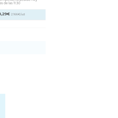
s de las 11:30
8,29€
2.166€/ud