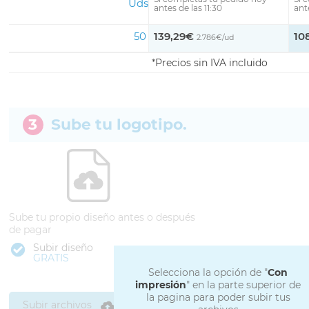
Uds
antes de las 11:30
ante
50
139,29€
10
2.786€/ud
Precios sin IVA incluido
3
Sube tu logotipo.
Sube tu propio diseño antes o después
de pagar
Subir diseño
GRATIS
Selecciona la opción de "
Con
impresión
" en la parte superior de
la pagina para poder subir tus
Subir archivos