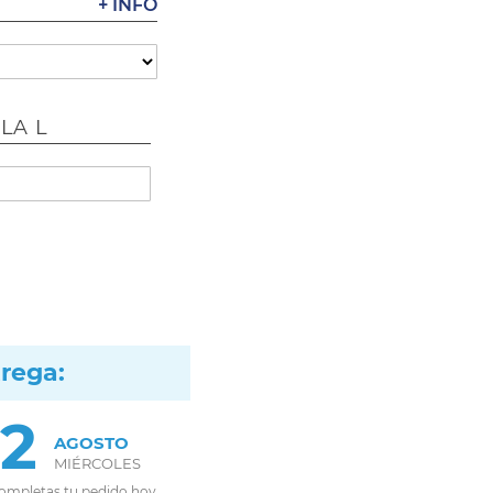
+ INFO
LA L
trega:
12
AGOSTO
MIÉRCOLES
completas tu pedido hoy