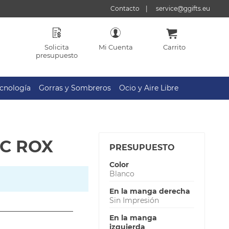
Contacto
service@ggifts.eu
Solicita
Mi Cuenta
Carrito
presupuesto
cnología
Gorras y Sombreros
Ocio y Aire Libre
IC ROX
PRESUPUESTO
Color
Blanco
En la manga derecha
Sin Impresión
En la manga
izquierda