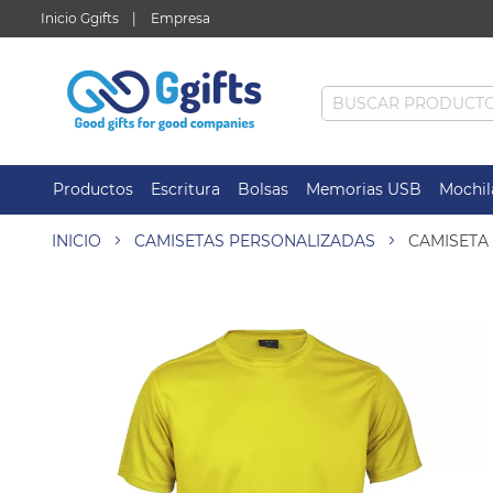
Inicio Ggifts
Empresa
Productos
Escritura
Bolsas
Memorias USB
Mochil
INICIO
CAMISETAS PERSONALIZADAS
CAMISETA