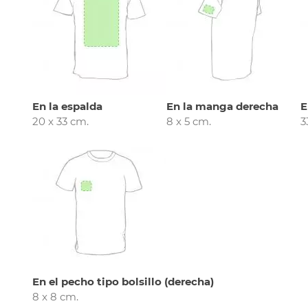
En la espalda
En la manga derecha
E
20 x 33 cm.
8 x 5 cm.
3
En el pecho tipo bolsillo (derecha)
8 x 8 cm.