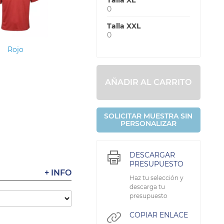
Talla XL
0
Talla XXL
0
Rojo
AÑADIR AL CARRITO
SOLICITAR MUESTRA SIN
PERSONALIZAR
DESCARGAR
PRESUPUESTO
+ INFO
Haz tu selección y
descarga tu
presupuesto
COPIAR ENLACE