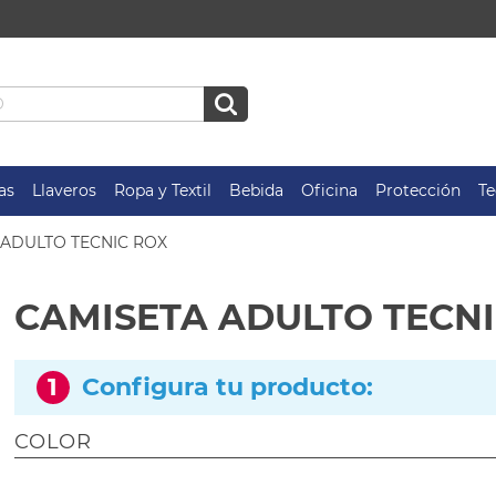
as
Llaveros
Ropa y Textil
Bebida
Oficina
Protección
Te
 ADULTO TECNIC ROX
CAMISETA ADULTO TECN
1
Configura tu producto:
COLOR