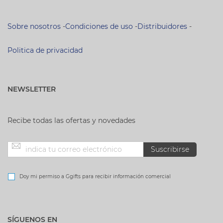
Sobre nosotros
-
Condiciones de uso
-
Distribuidores
-
Politica de privacidad
NEWSLETTER
Recibe todas las ofertas y novedades
Inscríbase
Suscribirse
a
Doy mi permiso a Ggifts para recibir información comercial
nuestro
SÍGUENOS EN
boletín