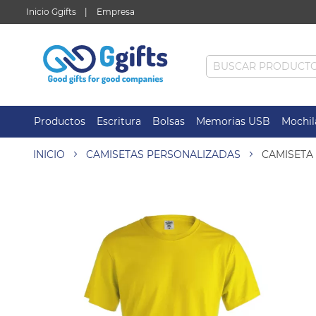
Inicio Ggifts
Empresa
Productos
Escritura
Bolsas
Memorias USB
Mochil
INICIO
CAMISETAS PERSONALIZADAS
CAMISETA