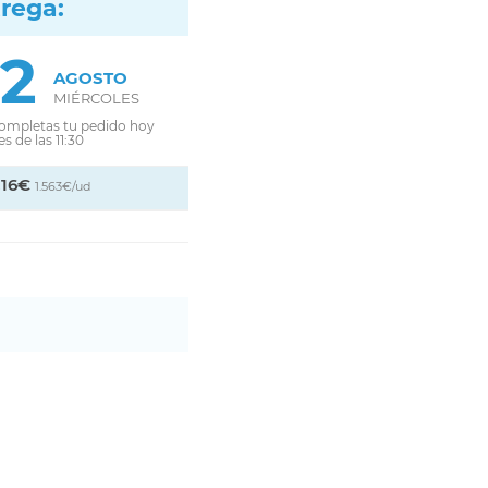
trega:
12
AGOSTO
MIÉRCOLES
completas tu pedido hoy
s de las 11:30
,16€
1.563€/ud