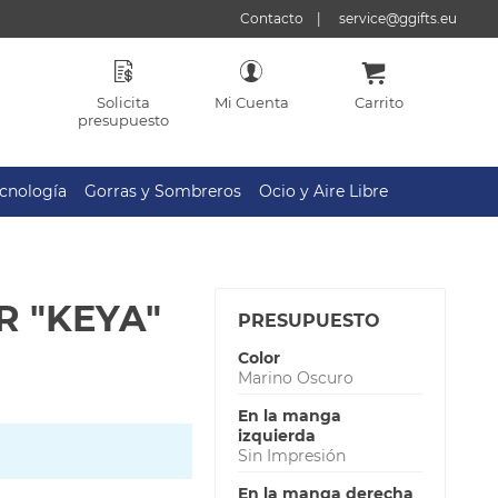
Contacto
service@ggifts.eu
Solicita
Mi Cuenta
Carrito
presupuesto
cnología
Gorras y Sombreros
Ocio y Aire Libre
 "KEYA"
PRESUPUESTO
Color
Marino Oscuro
En la manga
izquierda
Sin Impresión
En la manga derecha