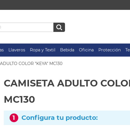
as
Llaveros
Ropa y Textil
Bebida
Oficina
Protección
Te
 ADULTO COLOR "KEYA" MC130
CAMISETA ADULTO COLOR
MC130
1
Configura tu producto: