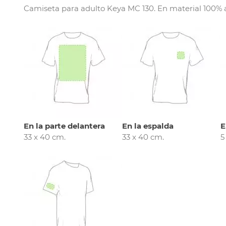
Camiseta para adulto Keya MC 130. En material 100% al
En la parte delantera
En la espalda
E
33 x 40 cm.
33 x 40 cm.
5