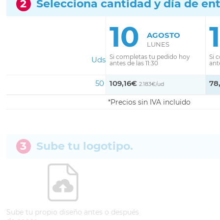
2
Selecciona cantidad y día de en
10
AGOSTO
LUNES
Si completas tu pedido hoy
Si 
Uds
antes de las 11:30
ante
50
109,16€
78
2.183€/ud
Precios sin IVA incluido
3
Sube tu logotipo.
Sube tu propio diseño antes o después