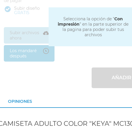
de pagar
Subir diseño
GRATIS
Selecciona la opción de "
Con
impresión
" en la parte superior de
la pagina para poder subir tus
Subir archivos
archivos
ahora
Los mandaré
después
AÑADIR
OPINIONES
CAMISETA ADULTO COLOR "KEYA" MC13