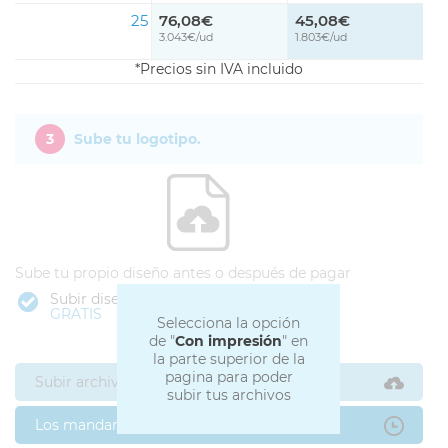
25
76,08€
45,08€
3.043€/ud
1.803€/ud
Precios sin IVA incluido
3
Sube tu logotipo.
Sube tu propio diseño antes o después de pagar
Subir diseño
GRATIS
Selecciona la opción
de "
Con impresión
" en
la parte superior de la
pagina para poder
Subir archivos ahora
subir tus archivos
Los mandaré después