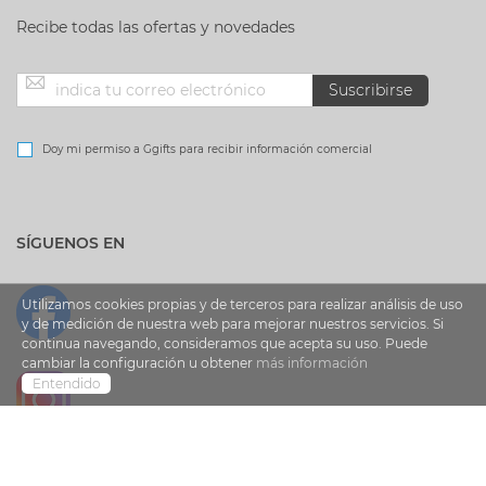
Recibe todas las ofertas y novedades
Inscríbase
Suscribirse
a
Doy mi permiso a Ggifts para recibir información comercial
nuestro
SÍGUENOS EN
boletín
de
Utilizamos cookies propias y de terceros para realizar análisis de uso
y de medición de nuestra web para mejorar nuestros servicios. Si
continua navegando, consideramos que acepta su uso. Puede
noticias:
cambiar la configuración u obtener
más información
Entendido