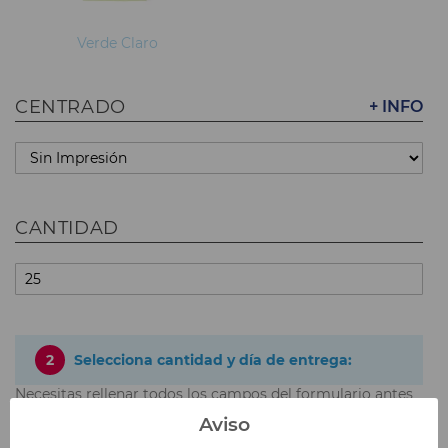
Verde Claro
CENTRADO
+ INFO
CANTIDAD
2
Selecciona cantidad y día de entrega:
Necesitas rellenar todos los campos del formulario antes
de poder elegir tu opción y precio.
Aviso
Precios sin IVA incluido