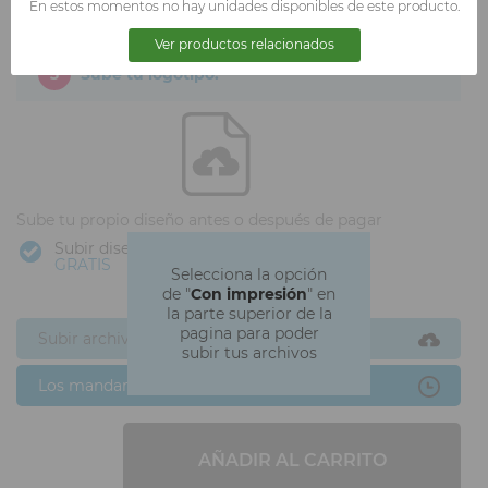
En estos momentos no hay unidades disponibles de este producto.
Ver productos relacionados
3
Sube tu logotipo.
Sube tu propio diseño antes o después de pagar
Subir diseño
GRATIS
Selecciona la opción
de "
Con impresión
" en
la parte superior de la
pagina para poder
Subir archivos ahora
subir tus archivos
Los mandaré después
AÑADIR AL CARRITO