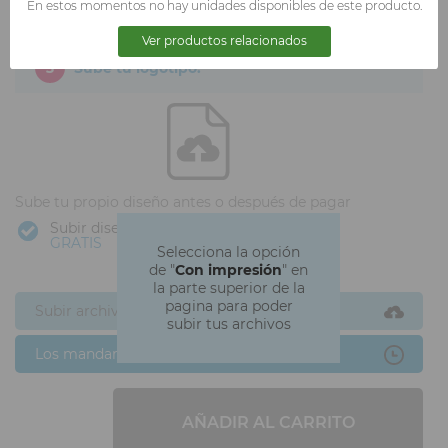
En estos momentos no hay unidades disponibles de este producto.
Ver productos relacionados
3
Sube tu logotipo.
Sube tu propio diseño antes o después de pagar
Subir diseño
GRATIS
Selecciona la opción
de "
Con impresión
" en
la parte superior de la
pagina para poder
Subir archivos ahora
subir tus archivos
Los mandaré después
AÑADIR AL CARRITO