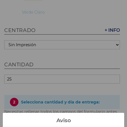
Verde Claro
CENTRADO
+ INFO
CANTIDAD
2
Selecciona cantidad y día de entrega:
Necesitas rellenar todos los campos del formulario antes
de poder elegir tu opción y precio.
Aviso
Precios sin IVA incluido