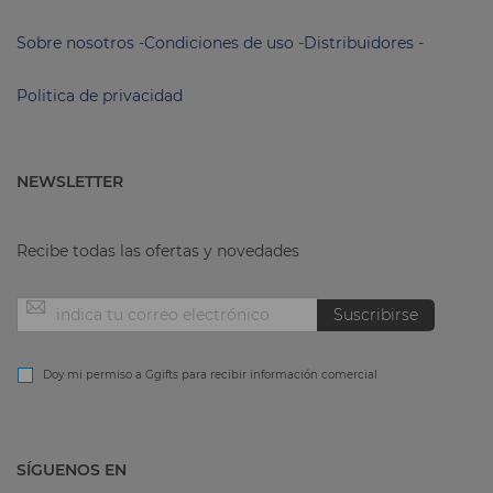
Sobre nosotros
-
Condiciones de uso
-
Distribuidores
-
Politica de privacidad
NEWSLETTER
Recibe todas las ofertas y novedades
Inscríbase
Suscribirse
a
Doy mi permiso a Ggifts para recibir información comercial
nuestro
SÍGUENOS EN
boletín