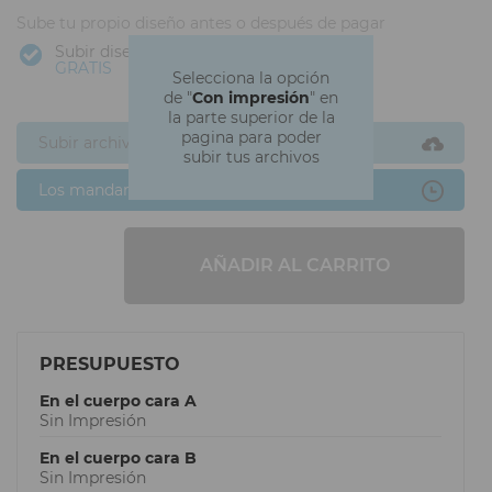
Sube tu propio diseño antes o después de pagar
Subir diseño
GRATIS
Selecciona la opción
de "
Con impresión
" en
la parte superior de la
pagina para poder
Subir archivos ahora
subir tus archivos
Los mandaré después
AÑADIR AL CARRITO
PRESUPUESTO
En el cuerpo cara A
Sin Impresión
En el cuerpo cara B
Sin Impresión