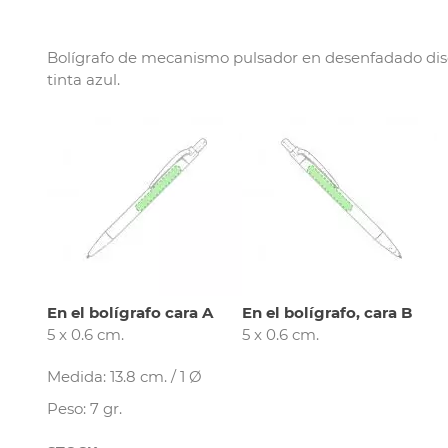
Bolígrafo de mecanismo pulsador en desenfadado diseñ
tinta azul.
En el bolígrafo cara A
En el bolígrafo, cara B
5 x 0.6 cm.
5 x 0.6 cm.
Medida: 13.8 cm. / 1 Ø
Peso: 7 gr.