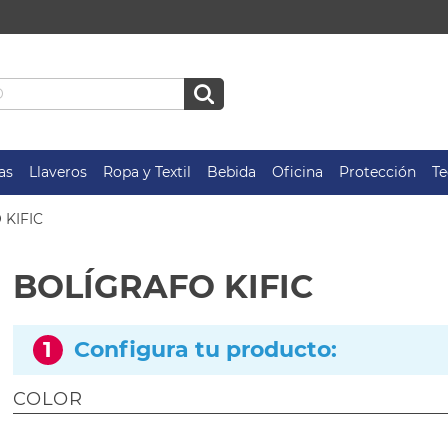
as
Llaveros
Ropa y Textil
Bebida
Oficina
Protección
Te
 KIFIC
BOLÍGRAFO KIFIC
1
Configura tu producto:
COLOR