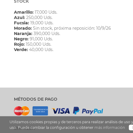
STOCK
Amarillo:
17,000 Uds.
Azul:
250,000 Uds.
Fucsia:
19,000 Uds.
Morado:
Sin stock, próxima reposición: 10/9/26
Naranja:
390,000 Uds.
Negro:
91,000 Uds.
Rojo:
150,000 Uds.
Verde:
40,000 Uds.
MÉTODOS DE PAGO
Utilizamos cookies propias y de terceros para realizar análisis de u
uso. Puede cambiar la configuración u obtener
más información
EMPRESA