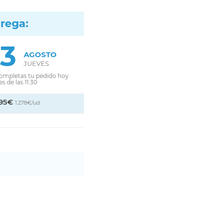
trega:
13
AGOSTO
JUEVES
completas tu pedido hoy
s de las 11:30
,95€
1.278€/ud