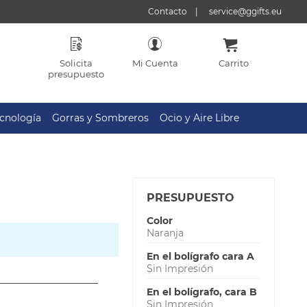
Contacto
service@ggifts.eu
Solicita
Mi Cuenta
Carrito
presupuesto
cnología
Gorras y Sombreros
Ocio y Aire Libre
PRESUPUESTO
Color
Naranja
En el bolígrafo cara A
Sin Impresión
En el bolígrafo, cara B
Sin Impresión