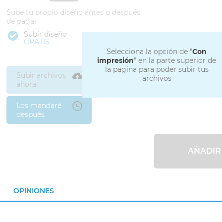
Sube tu propio diseño antes o después
de pagar
Subir diseño
GRATIS
Selecciona la opción de "
Con
impresión
" en la parte superior de
la pagina para poder subir tus
Subir archivos
archivos
ahora
Los mandaré
después
AÑADIR
OPINIONES