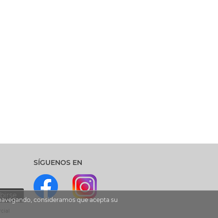
SÍGUENOS EN
birse
ua navegando, consideramos que acepta su
cial