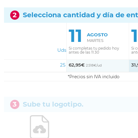
2
Selecciona cantidad y día de en
11
AGOSTO
MARTES
Si completas tu pedido hoy
Si 
Uds
antes de las 11:30
ante
25
62,95€
31
2.518€/ud
Precios sin IVA incluido
3
Sube tu logotipo.