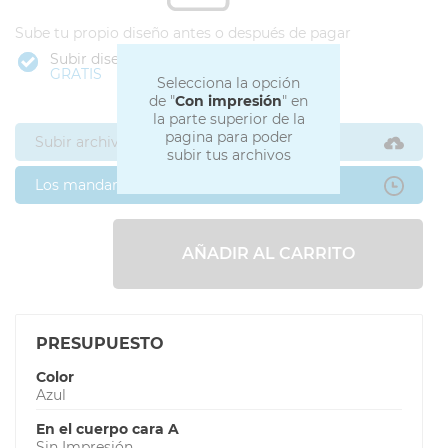
Sube tu propio diseño antes o después de pagar
Subir diseño
GRATIS
Selecciona la opción
de "
Con impresión
" en
la parte superior de la
pagina para poder
Subir archivos ahora
subir tus archivos
Los mandaré después
AÑADIR AL CARRITO
PRESUPUESTO
Color
Azul
En el cuerpo cara A
Sin Impresión