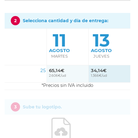
2
Selecciona cantidad y día de entrega:
11
13
AGOSTO
AGOSTO
MARTES
JUEVES
25
65,14€
34,14€
2.606€/ud
1.366€/ud
Precios sin IVA incluido
3
Sube tu logotipo.