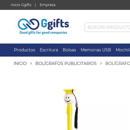
Inicio Ggifts
Empresa
Productos
Escritura
Bolsas
Memorias USB
Mochil
INICIO
BOLÍGRAFOS PUBLICITARIOS
BOLÍGRAF