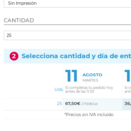
CANTIDAD
2
Selecciona cantidad y día de en
11
AGOSTO
MARTES
Si completas tu pedido hoy
Si 
Uds
antes de las 11:30
ante
25
67,50€
36
2.700€/ud
Precios sin IVA incluido