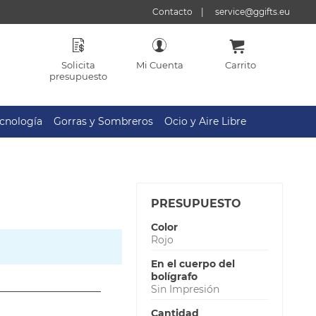
Contacto
service@ggifts.eu
Solicita
Mi Cuenta
Carrito
presupuesto
cnología
Gorras y Sombreros
Ocio y Aire Libre
PRESUPUESTO
Color
Rojo
En el cuerpo del
bolígrafo
Sin Impresión
Cantidad