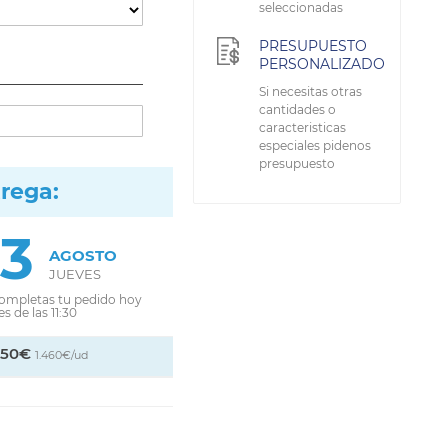
seleccionadas
PRESUPUESTO
PERSONALIZADO
Si necesitas otras
cantidades o
caracteristicas
especiales pidenos
presupuesto
trega:
13
AGOSTO
JUEVES
completas tu pedido hoy
s de las 11:30
,50€
1.460€/ud