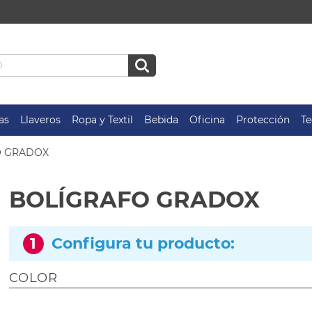
as
Llaveros
Ropa y Textil
Bebida
Oficina
Protección
Te
O GRADOX
BOLÍGRAFO GRADOX
1
Configura tu producto:
COLOR