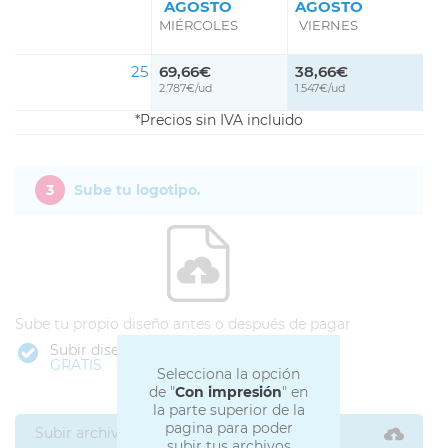
AGOSTO
AGOSTO
MIÉRCOLES
VIERNES
25
69,66€
38,66€
2.787€/ud
1.547€/ud
Precios sin IVA incluido
3
Sube tu logotipo.
Sube tu propio diseño antes o después de pagar
Subir diseño
GRATIS
Selecciona la opción
de "
Con impresión
" en
la parte superior de la
pagina para poder
Subir archivos ahora
subir tus archivos