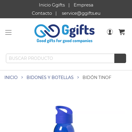
Inicio Ggifts
Empresa
Contacto
service@ggifts.eu
INICIO
BIDONES Y BOTELLAS
BIDÓN TINOF