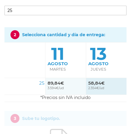
2
Selecciona cantidad y día de entrega:
11
13
AGOSTO
AGOSTO
MARTES
JUEVES
25
89,84€
58,84€
3.594€/ud
2.354€/ud
Precios sin IVA incluido
3
Sube tu logotipo.