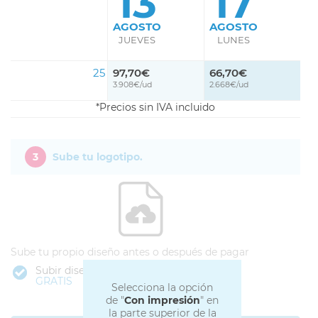
13
17
AGOSTO
AGOSTO
JUEVES
LUNES
25
97,70€
66,70€
3.908€/ud
2.668€/ud
Precios sin IVA incluido
3
Sube tu logotipo.
Sube tu propio diseño antes o después de pagar
Subir diseño
GRATIS
Selecciona la opción
de "
Con impresión
" en
la parte superior de la