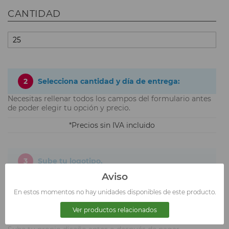
CANTIDAD
2
Selecciona cantidad y día de entrega:
Necesitas rellenar todos los campos del formulario antes
de poder elegir tu opción y precio.
Precios sin IVA incluido
3
Sube tu logotipo.
Aviso
En estos momentos no hay unidades disponibles de este producto.
Ver productos relacionados