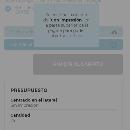
Sube tu propio diseño antes o después de pagar
Subir diseño
GRATIS
Selecciona la opción
de "
Con impresión
" en
la parte superior de la
pagina para poder
Subir archivos ahora
subir tus archivos
Los mandaré después
AÑADIR AL CARRITO
PRESUPUESTO
Centrado en el lateral
Sin Impresión
Cantidad
25